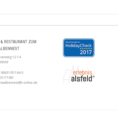
 & RESTAURANT ZUM
ALBENNEST
esenweg 12-14
lsfeld
: 06631/91144-0
631/71081
chwalbennest@t-online.de